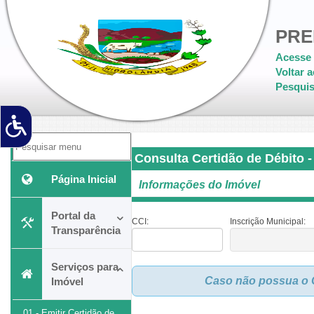
PRE
Acesse 
Voltar a
Pesquis
Consulta Certidão de Débito -
Página Inicial
Informações do Imóvel
Portal da
CCI:
Inscrição Municipal:
Transparência
Serviços para
Caso não possua o C
Imóvel
01 - Emitir Certidão de